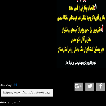
لینک کوتاه
66027
کد خبر