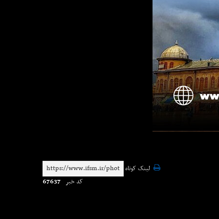
لینک کوتاه
67637
کد خبر