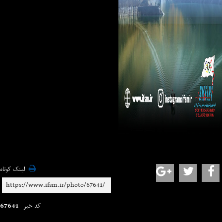
لینک کوتاه
67641
کد خبر