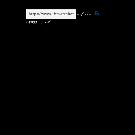
لینک کوتاه
67835
کد خبر