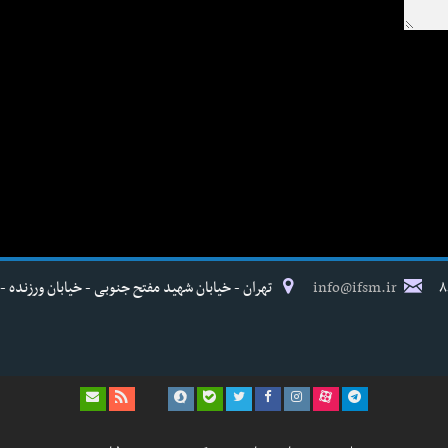
info@ifsm.ir
تهران - خیابان شهید مفتح جنوبی - خیابان ورزنده - پلاک ۱۷ - فدراسیون پزش