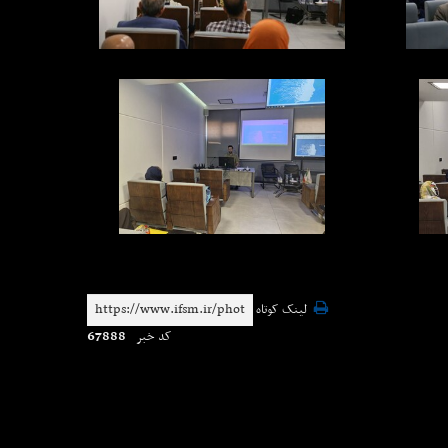
لینک کوتاه
67888
کد خبر