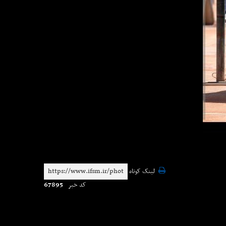
لینک کوتاه
67895
کد خبر