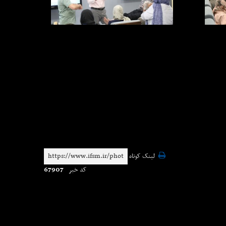
لینک کوتاه
67907
کد خبر