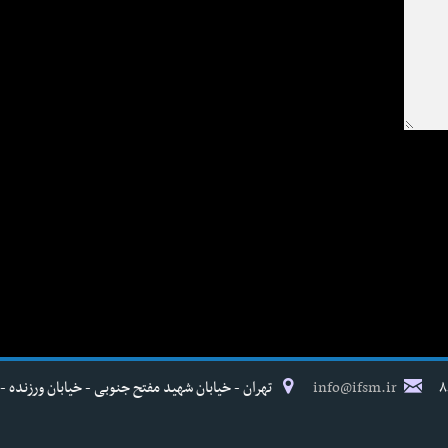
info@ifsm.ir
تهران - خیابان شهید مفتح جنوبی - خیابان ورزنده - پلاک ۱۷ - فدراسیون پزش