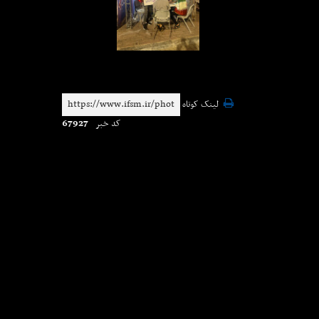
لینک کوتاه
67927
کد خبر