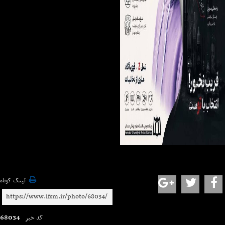
لینک کوتاه
68034
کد خبر