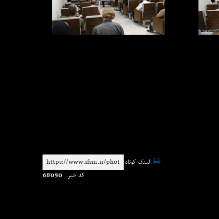
لینک کوتاه
68050
کد خبر