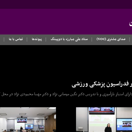
صدای مشتری (VOC)
ستاد ملی مبارزه با دوپینگ
پیوندها
تماس با ما
در فدراسیون پزشکی ورزشی
اه احیاء قلبی ریوی مقدماتی و پیشرفته (طبق گایدلاین AHA ۲۰۲۶) دارای امتیاز بازآموزی و با تدریس دکتر نگین موسایی نژاد و دکتر مهسا محمودی نژا