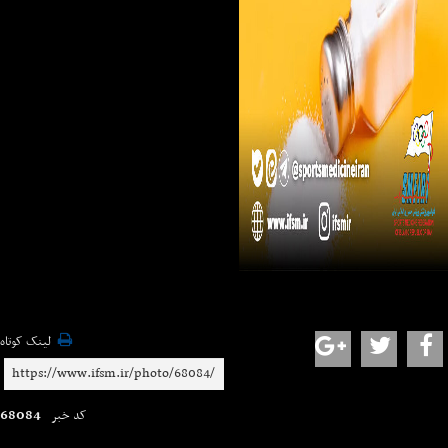
لینک کوتاه
68084
کد خبر