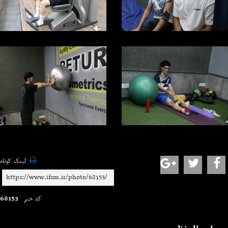
لینک کوتاه
68153
کد خبر