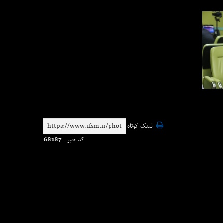
لینک کوتاه
68187
کد خبر