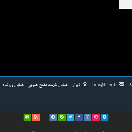
info@ifsm.ir
تهران - خیابان شهید مفتح جنوبی - خیابان ورزنده - پلاک ۱۷ - فدراسیون پزش