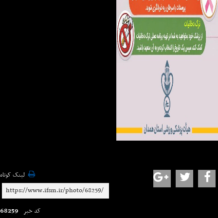
لینک کوتاه
68259
کد خبر