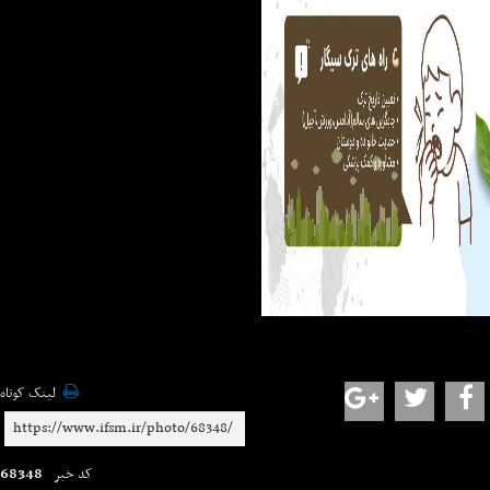
لینک کوتاه
68348
کد خبر