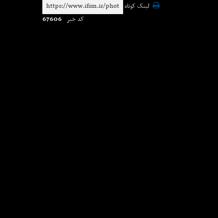
لینک کوتاه
67606
کد خبر