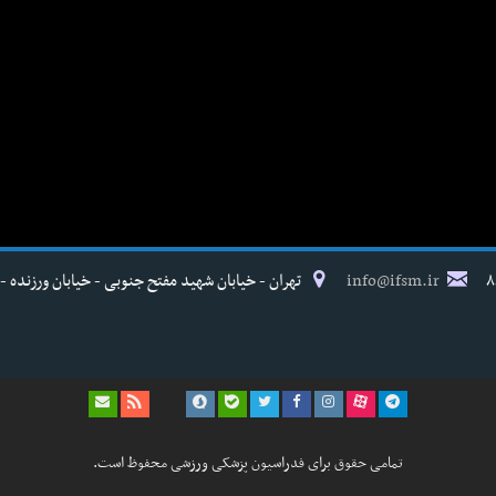
info@ifsm.ir
تهران - خیابان شهید مفتح جنوبی - خیابان ورزنده - پلاک ۱۷ - فدراسیون پزش
تمامی حقوق برای فدراسیون پزشکی ورزشی محفوظ است.