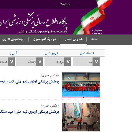
English
خانه
عناوین اخبار
دربارهٔ فدراسیون
اتوماسیون اداری
««ماه قبل
«روز قبل
امروز
/عکس خبری/
پوشش پزشکی اردوی تیم ملی کبدی تو
/عکس خبری/
پوشش پزشکی اردوی تیم ملی امید سنگنو