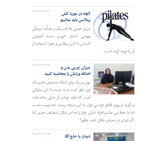
۱۴۰۵-۰۴-۱۳ ۱۱:۱۴
آنچه در مورد کش
پیلاتس باید بدانیم
مریم خوینی ها نایب رئیس هیأت پزشکی
ورزشی استان قزوین بسته آموزشی
آشنایی با کش پیلاتس و نحوه استفاده از
آن را تهیه کرده است.
۱۴۰۵-۰۳-۱۰ ۱۳:۲۷
میزان چربی بدن و
اضافه وزنتان را محاسبه کنید
بهترین راه برای اینکه تشخیص دهیم یک
فرد چاق است یا نه چیست؟ این سئوالی
است که شاید جواب آن خیلی ساده باشد
و بگوید از روی ظاهر فرد می توان به این نتیجه رسید. بله درست است،
اما ما فقط می توانیم افراد خیلی چاق را به این شکل تشخیص دهیم. اما
اگر فردی در معرض چاقی باشد چطور؟
۱۴۰۵-۰۳-۰۵ ۲۰:۲۹
دیدار با حاج آقا