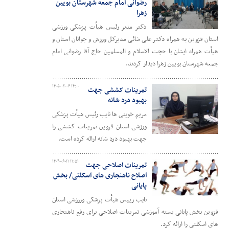
رضوانی امام جمعه شهرستان بویین
زهرا
دکتر مدبر رئیس هیأت پزشکی ورزشی
استان قزوین به همراه دکتر علی شائی مدیرکل ورزش و جوانان استان و
هیأت همراه ایشان با حجت الاسلام و المسلمین حاج آقا رضوانی امام
جمعه شهرستان بویین زهرا دیدار کردند.
۱۴۰۵-۰۲-۰۶ ۱۴:۰۰
تمرینات کششی جهت
بهبود درد شانه
مریم خوینی ها نایب رئیس هیأت پزشکی
ورزشی استان قزوین تمرینات کششی را
جهت بهبود درد شانه ارائه کرده است.
۱۴۰۴-۰۶-۱۱ ۱۱:۵۱
تمرینات اصلاحی جهت
اصلاح ناهنجاری های اسکلتی/ بخش
پایانی
نایب رییس هیأت پزشکی وررزشی استان
قزوین بخش پایانی بسته آموزشی تمرینات اصلاحی برای رفع ناهنجاری
های اسکلتی را ارائه کرد.