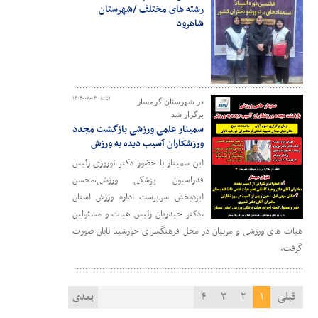
رشته های مختلف /شهرستان
شاهرود
۱۴۰۴-۰۸-۰۴ ۰۸:۵۱
در شهرستان گرمسار
برگزار شد
سمینار علمی ورزشی بازگشت مجدد
ورزشکاران آسیب دیده به ورزش
این سمینار با حضور دکتر نوروزی رئیس
فدراسیون پزشکی ورزشی،محسن
ایزدبخش سرپرست اداره ورزش استان
،دکتر حیدریان رئیس هیات و مسئولین
هیات های ورزشی و مربیان در محل فرهنگسرای خورشید تابان صورت
گرفت.
قبلی
۱
۲
۳
۴
بعدی