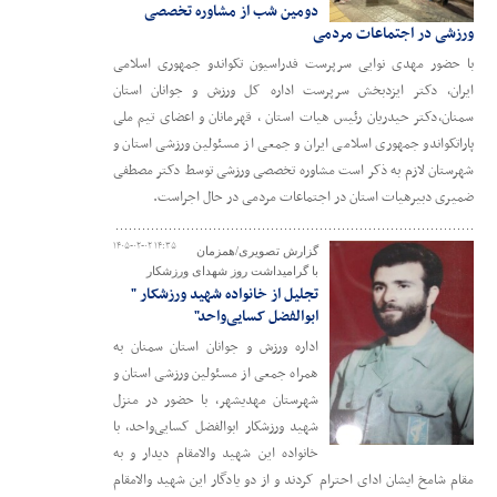
دومین شب از مشاوره تخصصی
ورزشی در اجتماعات مردمی
با حضور مهدی نوایی سرپرست فدراسیون تکواندو جمهوری اسلامی
ایران، دکتر ایزدبخش سرپرست اداره کل ورزش و جوانان استان
سمنان،دکتر حیدریان رئیس هیات استان ، قهرمانان و اعضای تیم ملی
پاراتکواندو جمهوری اسلامی ایران و جمعی از مسئولین ورزشی استان و
شهرستان لازم به ذکر است مشاوره تخصصی ورزشی توسط دکتر مصطفی
ضمیری دبیرهیات استان در اجتماعات مردمی در حال اجراست.
۱۴۰۵-۰۲-۰۲ ۱۴:۳۵
گزارش تصویری/همزمان
با گرامیداشت روز شهدای ورزشکار
تجلیل از خانواده شهید ورزشکار "
ابوالفضل کسایی‌واحد"
اداره ورزش و جوانان استان سمنان به
همراه جمعی از مسئولین ورزشی استان و
شهرستان مهدیشهر، با حضور در منزل
شهید ورزشکار ابوالفضل کسایی‌واحد، با
خانواده این شهید والامقام دیدار و به
مقام شامخ ایشان ادای احترام کردند و از دو یادگار این شهید والامقام