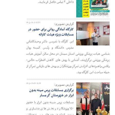
داخلی ۲ تماس حاصل فرمایید.
۱۴۰۵-۰۴-۰۷ ۱۴:۳۱
گزارش تصویری/
کارگاه آمادگی روانی برای حضور در
مسابقات ویژه هیئت کاراته
این کارگاه با تدریس دکتر وحیدکاشانی
مدرس دانشگاه و رئیس کمیته روان
شناسی هیات پزشکی ورزشی استان سمنان در محل سالن آموزش هیات
پزشکی ورزشی برگزارشد. آشنایی با روش های کاهش اضطراب حالتی-
رقابتی،راهبردهای افزایش تمرکز ورزشکاران و روش های بازیابی تمرکز از
جمله مباحث این کارگاه بود.
۱۴۰۵-۰۳-۲۶ ۰۹:۲۶
گزارش تصویری/
برگزاری مسابقات پرس سینه بدون
ابزار در شهرستان گرمسار
مسابقات پرس سینه بدون ابزار با حضور
۱۵۰ ورزشکار در بخش های بدنسازی و
پرورش اندام در رده های سنی نوجوانان،