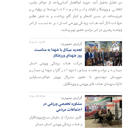
نیز تجلیل به‌عمل آمد. شهید ابوالفضل کسایی‌واحد از جوانان مؤمن،
انقلابی و ورزشکار تکواندو این دیار بود که با روحیه‌ای پهلوانی و
غیرتمندانه، در مسیر افتخار و ایثار گام برداشت و به فیض عظیم
شهادت نائل آمد.هیات پزشکی ورزشی استان نیز به تبعیت از امر
وتوصیه رهبری در این مراسم حضور بهم رسانید.
۱۴۰۵-۰۲-۰۱ ۱۵:۲۴
گزارش تصویری/
تجدید میثاق با شهدا به مناسبت
روز شهدای ورزشکار
شرکت هیات پزشکی ورزشی استان
سمنان در مراسم تجدید میثاق با شهدا در گلزار شهدای سمنان و
شهرستان مهدیشهر با حضور مدیرکل ورزش جوانان،مسئولین
ادارات،روسای هیات های ورزشی و ورزشکاران
۱۴۰۵-۰۱-۲۹ ۱۴:۵۷
گزارش تصویری/
مشاوره تخصصی ورزشی در
اجتماعات مردمی
کاری مشترک از سازمان بسیج ورزشکاران
و هیات پزشکی ورزشی استان سمنان