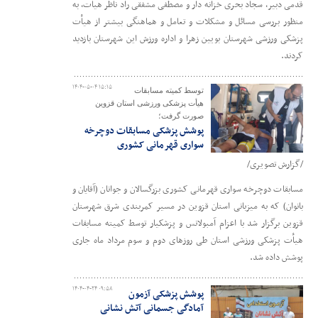
قدمی دبیر، سجاد بحری خزانه دار و مصطفی مشفقی راد ناظر هیأت، به
منظور بررسی مسائل و مشکلات و تعامل و هماهنگی بیشتر از هیأت
پزشکی ورزشی شهرستان بویین زهرا و اداره ورزش این شهرستان بازدید
کردند.
۱۴۰۴-۰۵-۰۴ ۱۵:۱۵
توسط کمیته مسابقات
هیأت پزشکی ورزشی استان قزوین
صورت گرفت؛
پوشش پزشکی مسابقات دوچرخه
سواری قهرمانی کشوری
/گزارش تصویری/
مسابقات دوچرخه سواری قهرمانی کشوری بزرگسالان و جوانان (آقایان و
بانوان) که به میزبانی استان قزوین در مسیر کمربندی شرق شهرستان
قزوین برگزار شد با اعزام آمبولانس و پزشکیار توسط کمیته مسابقات
هیأت پزشکی ورزشی استان طی روزهای دوم و سوم مرداد ماه جاری
پوشش داده شد.
۱۴۰۴-۰۴-۲۴ ۰۹:۵۸
پوشش پزشکی آزمون
آمادگی جسمانی آتش نشانی