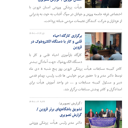
هیأت پزشکی ورزشی استان قزوین با
اختصاص غرفه جامعه ورزش و جوانان در سوگ آفتاب به خود، به پذیرایی
از عزداران و شرکت کنندگان تجمعات مردمی شبانه پرداخت.
۱۴۰۴-۱۰-۰۶ ۱۳:۵۱
برگزاری کارگاه احیاء
قلبی و کار با دستگاه الکتروشوک در
قزوین
کارگاه بازآموزی احیاء قلبی و کار با
دستگاه الکتروشوک جهت آمادگی بیشتر
کادر کمیته مسابقات هیأت پزشکی قزوین روز پنج شنبه 4 دی ماه
توسط دکتر مدبر و با حضور مریم خوئینی ها نایب رئیس، بهنام قدمی
دبیر و مسئول کمیته مسابقات و ... در واحد آموزش هیأت برای
امدادگران و کادر پوشش مسابقات برگزار شد.
۱۴۰۴-۱۰-۰۳ ۰۹:۳۲
/ گزارش تصویری/
تشویق باشگاههای برتر قزوین /
گزارش تصویری
دکتر مدبر رئیس هیأت پزشکی ورزشی