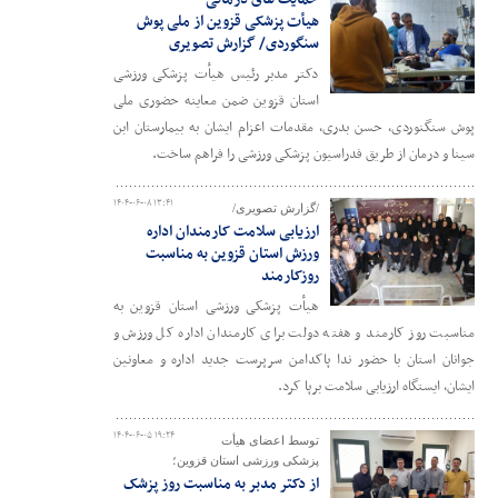
هیأت پزشکی قزوین از ملی پوش
سنگوردی/ گزارش تصویری
دکتر مدبر رئیس هیأت پزشکی ورزشی
استان قزوین ضمن معاینه حضوری ملی
پوش سنگنوردی، حسن بدری، مقدمات اعزام ایشان به بیمارستان ابن
سینا و درمان از طریق فدراسیون پزشکی ورزشی را فراهم ساخت.
۱۴۰۴-۰۶-۰۸ ۱۳:۴۱
/گزارش تصویری/
ارزیابی سلامت کارمندان اداره
ورزش استان قزوین به مناسبت
روزکارمند
هیأت پزشکی ورزشی استان قزوین به
مناسبت روز کارمند و هفته دولت برای کارمندان اداره کل ورزش و
جوانان استان با حضور ندا پاکدامن سرپرست جدید اداره و معاونین
ایشان، ایستگاه ارزیابی سلامت برپا کرد.
۱۴۰۴-۰۶-۰۵ ۱۹:۲۴
توسط اعضای هیأت
پزشکی ورزشی استان قزوین؛
از دکتر مدبر به مناسبت روز پزشک