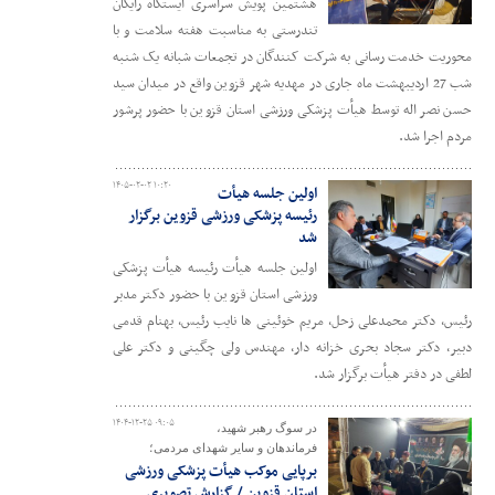
هشتمین پویش سراسری ایستگاه رایگان
تندرستی به مناسبت هفته سلامت و با
محوریت خدمت رسانی به شرکت کنندگان در تجمعات شبانه یک شنبه
شب 27 اردیبهشت ماه جاری در مهدیه شهر قزوین واقع در میدان سید
حسن نصر اله توسط هیأت پزشکی ورزشی استان قزوین با حضور پرشور
مردم اجرا شد.
۱۴۰۵-۰۲-۰۲ ۱۰:۲۰
اولین جلسه هیأت
رئیسه پزشکی ورزشی قزوین برگزار
شد
اولین جلسه هیأت رئیسه هیأت پزشکی
ورزشی استان قزوین با حضور دکتر مدبر
رئیس، دکتر محمدعلی زحل، مریم خوئینی ها نایب رئیس، بهنام قدمی
دبیر، دکتر سجاد بحری خزانه دار، مهندس ولی چگینی و دکتر علی
لطفی در دفتر هیأت برگزار شد.
۱۴۰۴-۱۲-۲۵ ۰۹:۰۵
در سوگ رهبر شهید،
فرماندهان و سایر شهدای مردمی؛
برپایی موکب هیأت پزشکی ورزشی
استان قزوین / گزارش تصویری