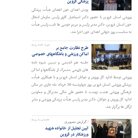
پزشکی قزوین
پویش اهدای خون اعضای هیأت پزشکی
ورزشی استان قزوین با حضور دکتر اسماعیل کلهر رئیس سازمان انتقال
خون استان قزوین، دکتر مدبر رئیس و مریم خوینی ها نایب رئیس هیأت
به مناسبت روز جهانی اهدای خون اجرا شد.
۱۴۰۵-۰۳-۲۳ ۰۹:۵۲
طرح نظارت جامع بر
اماکن ورزشی و باشگاههای خصوصی
جلسه هم اندیشی و تبیین شیوه نامه
های بازرسی مشترک از باشگاهها و اماکن
ورزشی توسط اداره کل ورزش و جوانان استان قزوین و با همکاری هیأت
پزشکی ورزشی استان قزوین روز چهارشنبه 20 خرداد ماه جاری در سالن
فرهنگی ورزشی هشت بهشت با حضور علی شائی مدیرکل و معاونین
اداره کل ورزش و جوانان، دکتر مدبر رئیس هیأت پزشکی ورزشی و سایر
ارگان ها برگزار شد.
۱۴۰۵-۰۳-۰۵ ۱۹:۴۳
/ گزارش تصویری
آیین تجلیل از خانواده شهید
ورزشکار در قزوین