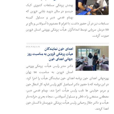
پوشش پزشکی مسابقات کشوری کیک
جیتسو در سالن شهید بابایی قزوین که
بهنام قدمی دبیر و مسئول کمیته
مسابقات نیز در آن حضور داشت، با اعزام 8 مصدوم با آمبولانس و بالغ بر
50 درمان سرپایی توسط امدادگران هیأت پزشکی ورزشی استان قزوین
صورت گرفت.
۱۴۰۴-۰۳-۲۸ ۱۱:۱۹
اهدای خون نمایندگان
هیأت پزشکی قزوین به مناسبت روز
جهانی اهدای خون
دکتر مدبر رئیس هیأت پزشکی ورزشی
استان قزوین به مناسبت 14 ژوئن
روزجهانی اهدای خون برنامه اهدای خون نمایندگان هیأت را اجرا کرد.
در این برنامه که با حضور دکتر اسماعیل کلهر رئیس اداره کل انتقال خون
و مریم خوئینی ها نایب رئیس هیأت اجرا شد، بهنام قدمی دبیر،
مصطفی مشفقی راد ناظر و مسئول آمبولانس، سجاد بحری خزانه دار
هیأت و دکتر جلال رحمانی رئیس هیأت پزشکی شهرستان تاکستان خون
اهدا کردند.