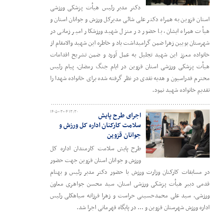
دکتر مدبر رئیس هیأت پزشکی ورزشی
استان قزوین به همراه دکتر علی شائی مدیرکل ورزش و جوانان استان و
هیأت همراه ایشان، با حضور در منزل شهید ورزشکار امیر زمانی در
شهرستان بویین زهرا ضمن گرامیداشت یاد و خاطره این شهید والامقام از
خانواده معزز این شهید تجلیل به عمل آورد و ضمن تشریح اقدامات
هیأت پزشکی ورزشی استان قزوین در ایام جنگ رمضان، پیام رئیس
محترم فدراسیون و هدیه نقدی در نظر گرفته شده برای خانواده شهدا را
تقدیم خانواده شهید نمود.
۱۴۰۵-۰۳-۰۴ ۱۳:۳۰
اجرای طرح پایش
سلامت کارکنان اداره کل ورزش و
جوانان قزوین
طرح پایش سلامت کارمندان اداره کل
ورزش و جوانان استان قزوین جهت حضور
در مسابقات کارکنان وزارت ورزش با حضور دکتر مدبر رئیس و بهنام
قدمی دبیر هیأت پزشکی ورزشی استان، سید محسن جواهری معاون
ورزشی، سید علی محمدحسینی حراست و زهرا فرزانه سیاهکلی رئیس
اداره ورزش شهرستان قزوین و ... در پایگاه قهرمانی اجرا شد.