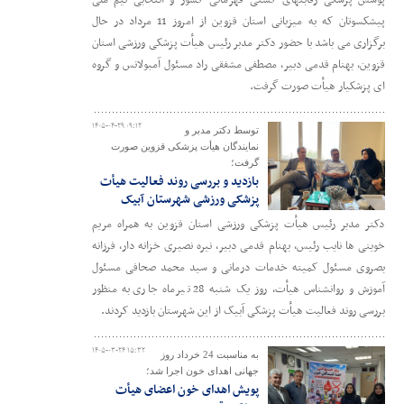
پوشش پزشکی رقابتهای کشتی قهرمانی کشور و انتخابی تیم ملی
پیشکسوتان که به میزبانی استان قزوین از امروز 11 مرداد در حال
برگزاری می باشد با حضور دکتر مدبر رئیس هیأت پزشکی ورزشی استان
قزوین، بهنام قدمی دبیر، مصطفی مشفقی راد مسئول آمبولانس و گروه
ای پزشکیار هیأت صورت گرفت.
۱۴۰۵-۰۴-۲۹ ۰۹:۱۲
توسط دکتر مدبر و
نمایندگان هیأت پزشکی قزوین صورت
گرفت؛
بازدید و بررسی روند فعالیت هیأت
پزشکی ورزشی شهرستان آبیک
دکتر مدبر رئیس هیأت پزشکی ورزشی استان قزوین به همراه مریم
خوینی ها نایب رئیس، بهنام قدمی دبیر، نیره نصیری خزانه دار، فرزانه
بصروی مسئول کمیته خدمات درمانی و سید محمد صحافی مسئول
آموزش و روانشناس هیأت، روز یک شنبه 28 تیرماه جاری به منظور
بررسی روند فعالیت هیأت پزشکی آبیک از این شهرستان بازدید کردند.
۱۴۰۵-۰۳-۲۴ ۱۵:۳۲
به مناسبت 24 خرداد روز
جهانی اهدای خون اجرا شد؛
پویش اهدای خون اعضای هیأت