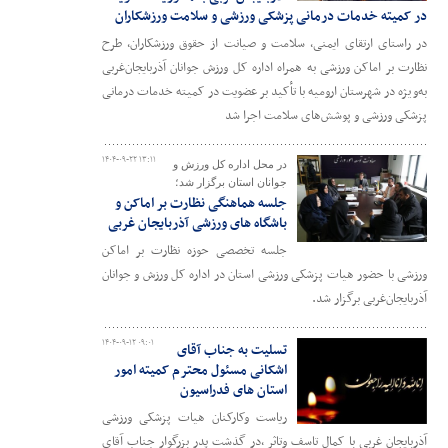
در کمیته خدمات درمانی پزشکی ورزشی و سلامت ورزشکاران
در راستای ارتقای ایمنی، سلامت و صیانت از حقوق ورزشکاران، طرح
نظارت بر اماکن ورزشی به همراه اداره کل ورزش جوانان آذربایجان‌غربی
به‌ویژه در شهرستان ارومیه با تأکید بر عضویت در کمیته خدمات درمانی
پزشکی ورزشی و پوشش‌های سلامت اجرا شد
۱۴۰۴-۰۹-۲۲ ۱۳:۱۱
در محل اداره کل ورزش و
جوانان استان برگزار شد؛
جلسه هماهنگی نظارت بر اماکن و
باشگاه های ورزشی آذربایجان غربی
جلسه تخصصی حوزه نظارت بر اماکن
ورزشی با حضور هیات پزشکی ورزشی استان در اداره کل ورزش و جوانان
آذربایجان‌غربی برگزار شد.
۱۴۰۴-۰۹-۱۲ ۰۹:۰۱
تسلیت به جناب آقای
اشکانی مسئول محترم کمیته امور
استان های فدراسیون
ریاست وکارکنان هیات پزشکی ورزشی
آذربایجان غربی با کمال تاسف وتاثر ،در گذشت پدر بزرگوار جناب آقای