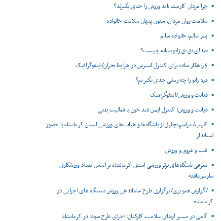
چرا مردان کارمند باید ورزش را جدی بگیرند؟
سلامت روان مردان، ستون پنهان سلامت خانواده
پدر سالم، خانواده سالم
صدای تق تق زانو نشانه چیست؟
5 راهکار ساده برای کنترل استرس در شرایط بحران/اینفوگرافیک
درد زانو را چه زمانی جدی بگیریم؟
دیابت و ورزش/اینفوگرافیک
دیابت و ورزش؛ کنترل ایمن قند خون با فعالیت بدنی
کلیپ/ مراسم تجلیل از باشگاه‌ها و هیات‌های ورزشی استان کرمانشاه با حضور
استاندار
قلب و عروق و ورزش
معرفی باشگاه‌های برتر ورزشی استان کرمانشاه بر اساس تعداد ورزشکاران
سازمان‌یافته
/گزارش تصویری/ برگزاری طرح ساماندهی ورزش دستگاه های اجرایی در
کرمانشاه
گامی در مسیر ارتقای سلامت کارکنان؛ اجرای طرح سودا در کرمانشاه