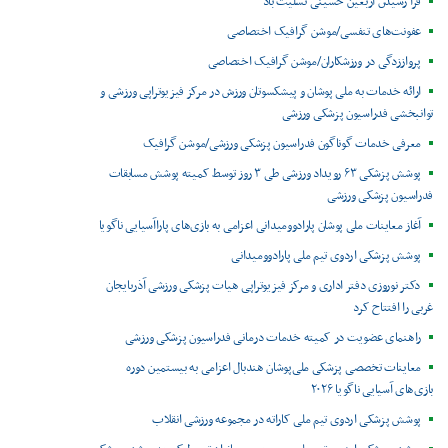
فرا رسیدن اربعین حسینی تسلیت باد
عفونت‌های تنفسی/موشن گرافیک اختصاصی
پرواززدگی در ورزشکاران/موشن گرافیک اختصاصی
ارائه خدمات به ملی پوشان و پیشکسوتان ورزش در مرکز فیزیوتراپی ورزشی و
توانبخشی فدراسیون پزشکی ورزشی
معرفی خدمات گوناگون فدراسیون پزشکی ورزشی/موشن گرافیک
پوشش پزشکی ۶۳ رویداد ورزشی طی ۳ روز توسط کمیته پوشش مسابقات
فدراسیون پزشکی ورزشی
آغاز معاینات ملی پوشان پارادوومیدانی اعزامی به بازی‌های پاراآسیایی ناگویا
پوشش پزشکی اردوی تیم ملی پارادوومیدانی
دکتر نوروزی دفتر اداری و مرکز فیزیوتراپی هیات پزشکی ورزشی آذربایجان
غربی را افتتاح کرد
راهنمای عضویت در کمیته خدمات درمانی فدراسیون پزشکی ورزشی
معاینات تخصصی پزشکی ملی‌پوشان هندبال اعزامی به بیستمین دوره
بازی‌های آسیایی ناگویا ۲۰۲۶
پوشش پزشکی اردوی تیم ملی کاراته در مجموعه ورزشی انقلاب