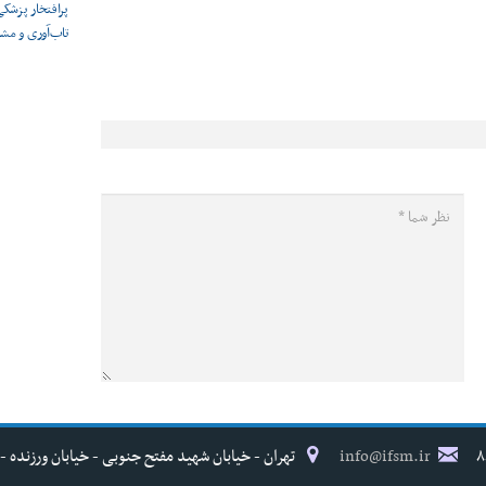
پرافتخار پزشکی 
تاب‌آوری و مش
info@ifsm.ir
تهران - خیابان شهید مفتح جنوبی - خیابان ورزنده - پلاک ۱۷ - فدراسیون پزش