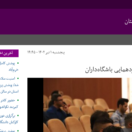
ان
پنجشنبه ۱ تیر ۱۴۰۲ - ۱۴:۴۵
آخرین اخ
پوشش کامل م
همایی باشگاه‌داران
خرم‌آباد
امنیت سلامت
شد/ پوشش پزش
استان در سالن
حضور کادر پ
کمربند تکواندو
برگزاری دور
کارکنان دانشگاه
پوشش پزشکی