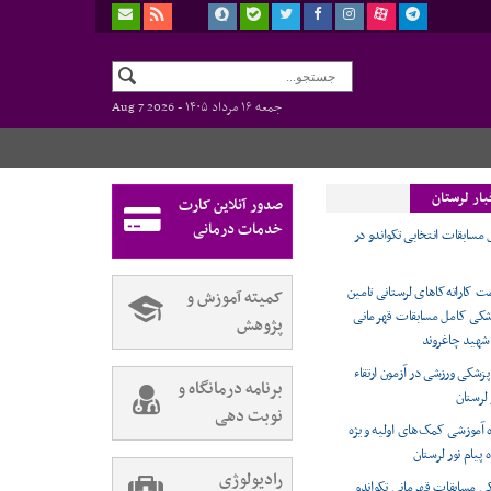
جمعه ۱۶ مرداد ۱۴۰۵ -
Aug 7 2026
بار لرستان
صدور آنلاین کارت
خدمات درمانی
سابقات انتخابی تکواندو در
 کاراته‌کاهای لرستانی تامین
کمیته آموزش و
کی کامل مسابقات قهرمانی
پژوهش
 شهید چاغروند
زشکی ورزشی در آزمون ارتقاء
برنامه درمانگاه و
 لرستان
نوبت دهی
ه آموزشی کمک‌های اولیه ویژه
 پیام نور لرستان
رادیولوژی
 مسابقات قهرمانی تکواندو