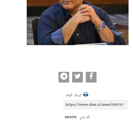
لینک کوتاه
59070
کد خبر