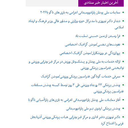
آخرین اخبار خبر ستادی
معاینات ملی پوشان پارادوومیدانی اعزامی به بازی‌های ناگویا۲۰۲۶
دیدار دکتر نوروزی با مدیرکل حوزه وزارتی و مشاور عالی وزیر فرهنگ و ارشاد
اسلامی
فرا رسیدن اربعین حسینی تسلیت باد
عفونت‌های تنفسی/موشن گرافیک اختصاصی
پرواززدگی در ورزشکاران/موشن گرافیک اختصاصی
ارائه خدمات به ملی پوشان و پیشکسوتان ورزش در مرکز فیزیوتراپی ورزشی و
توانبخشی فدراسیون پزشکی ورزشی
معرفی خدمات گوناگون فدراسیون پزشکی ورزشی/موشن گرافیک
پوشش پزشکی ۶۳ رویداد ورزشی طی ۳ روز توسط کمیته پوشش مسابقات
فدراسیون پزشکی ورزشی
آغاز معاینات ملی پوشان پارادوومیدانی اعزامی به بازی‌های پاراآسیایی ناگویا
پوشش پزشکی اردوی تیم ملی پارادوومیدانی
دکتر نوروزی دفتر اداری و مرکز فیزیوتراپی هیات پزشکی ورزشی آذربایجان
غربی را افتتاح کرد