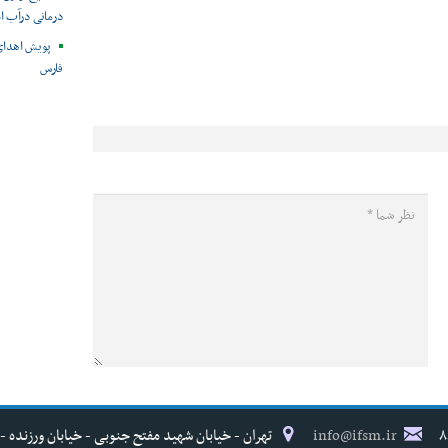
درمانی درآب ا
پویش اهدای
فارس
info@ifsm.ir
تهران - خیابان شهید مفتح جنوبی - خیابان ورزنده - پلاک ۱۷ - فدراسیون پزش