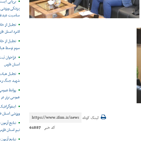
برپایی ایست
پزشکی ورزشی ش
مناسبت عیدغد
تجلیل از خا
لامرد استان فا
سوم توسط هیا
فراخوان ثب
استان فارس
تجلیل هیات 
شهید جنگ رمض
روابط عموم
عمومی برتر در
ورزشی استان ف
لینک کوتاه
نتایج آزمون
61887
کد خبر
تیم استان فارس
نتایج آزمون 