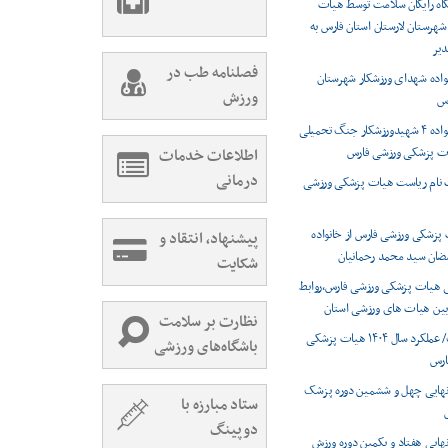
گاه رایگان سلامت توسط هیات
هرستان لارستان استان فارس به
یر
فصلنامه طب در
نواده شهدای ورزشکار شهرستان
ورزش
رس
تجلیل از خانواده ۴ شهیدورزشکار جنگ تحمیلی
ت پزشکی ورزشی فارس
اطلاعات خدمات
درمانی
ت نام ریاست هیات پزشکی ورزشی
پزشکی ورزشی فارس از خانواده
پیشنهاد، انتقاد و
ان سید محمد رحمانیان
شکایت
ی هیات پزشکی ورزشی فارس،روابط
 بین هیات های ورزشی استان
نظارت بر سلامت
اینفوگرافیک/ عملکرد سال ۱۴۰۴ هیات پزشکی
باشگاه‌های ورزشی
ارس
 نهایی چهل و ششمین دوره پزشک
ستاد مبارزه با
دوپینگ
نهایی هفتاد و یکمین دوره ورزش