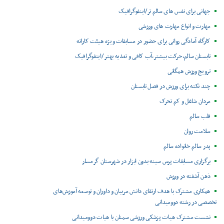
جهانی برای نفس های سالم تر/اینفوگرافیک
مهارت و انواع مهارت های ورزشی
کارگاه آمادگی روانی برای حضور در مسابقات ویژه هیئت کاراته
تابستان سالم،حرکت بیشتر،آب کافی و تغذیه بهتر /اینفوگرافیک
ترویج ورزش همگانی
چند نکته برای ورزش در فصل تابستان
مردان شاغل و کم تحرک
قلب سالم
سلامت روان
پدر سالم خانواده سالم
برگزاری مسابقات پرس سینه بدون ابزار در شهرستان گرمسار
ذهن آشفته در ورزش
همکاری مشترک با هدف ارتقای دانش مربیان و داوران و توسعه آموزش‌های
تخصصی در رشته دوومیدانی
نشست مشترک هیات پزشکی ورزشی سمنان با هیات دوومیدانی