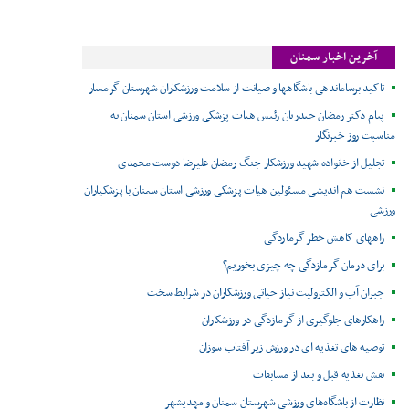
آخرین اخبار سمنان
تاکید برساماندهی باشگاهها و صیانت از سلامت ورزشکاران شهرستان گرمسار
پیام دکتر رمضان حیدریان رئیس هیات پزشکی ورزشی استان سمنان به
مناسبت روز خبرنگار
تجلیل از خانواده شهید ورزشکار جنگ رمضان علیرضا دوست محمدی
نشست هم اندیشی مسئولین هیات پزشکی ورزشی استان سمنان با پزشکیاران
ورزشی
راههای کاهش خطر گرمازدگی
برای درمان گرمازدگی چه چیزی بخوریم؟
جبران آب و الکترولیت نیاز حیاتی ورزشکاران در شرایط سخت
راهکارهای جلوگیری از گرمازدگی در ورزشکاران
توصیه های تغذیه ای در ورزش زیر آفتاب سوزان
نقش تغذیه قبل و بعد از مسابقات
نظارت از باشگاه‌های ورزشی شهرستان سمنان و مهدیشهر