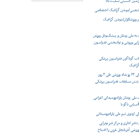
ربعین حسینی تسلیت باد
تنفسی/موشن گرافیک اختصاصی
ر ورزشکاران/موشن گرافیک
 به ملی پوشان و پیشکسوتان ورزش
راپی ورزشی و توانبخشی فدراسیون
ت گوناگون فدراسیون پزشکی
رافیک
پوشش پزشکی ۶۳ رویداد ورزشی طی ۳ روز
وشش مسابقات فدراسیون پزشکی
 ملی پوشان پارادوومیدانی اعزامی
اآسیایی ناگویا
اردوی تیم ملی پارادوومیدانی
دفتر اداری و مرکز فیزیوتراپی
شی آذربایجان غربی را افتتاح