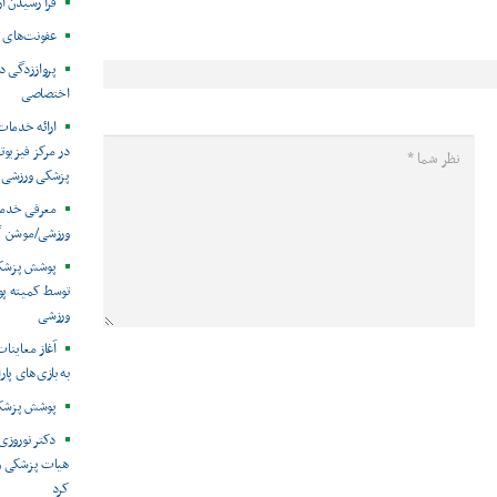
فرا رسیدن ا
عفونت‌های 
پرواززدگی د
اختصاصی
ارائه خدمات
در مرکز فیزیوت
پزشکی ورزشی
معرفی خدما
ورزشی/موشن گ
توسط کمیته پ
ورزشی
آغاز معاینات
به بازی‌های پار
پوشش پزشکی 
دکتر نوروزی 
هیات پزشکی ورز
کرد