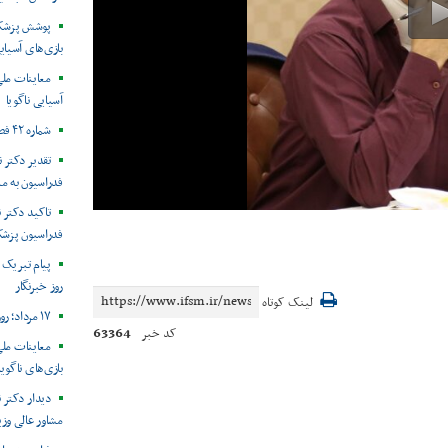
پوشش پزشکی 
بازی‌های آسیایی
معاینات ملی
آسیایی ناگویا
شماره ۴۲ فصل‌نامه طب در ورزش
تقدیر دکتر 
فدراسیون به من
تاکید دکتر ن
فدراسیون پزشک
روز خبرنگار
لینک کوتاه
۱۷ مرداد؛ روز خبرنگار مبارک
63364
کد خبر
معاینات ملی
بازی‌های ناگویا۲۰۲۶
دیدار دکتر ن
مشاور عالی وزی