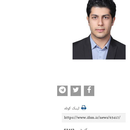
لینک کوتاه
63412
کد خبر