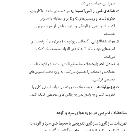
سم‌زدایی حمایت می‌کند.
غذاهای غنی از آنتی‌اکسیدان
: مواد مغذی مانند بتاکاروتن،
فلاونوئیدها و ویتامین‌های C و E برای مقابله با استرس
اکسیداتیو ناشی از آلودگی و التهاب ناشی از سرما ضروری
هستند.
مواد ضدالتهابی
: گنجاندن زردچوبه (کورکومین)، زنجبیل و
اسیدهای چرب امگا-۳ به کاهش التهاب سیستمیک کمک
می‌کند.
تعادل الکترولیت‌ها
: حفظ سطح الکترولیت‌ها عملکرد مناسب
عضلات و اعصاب را تضمین می‌کند، به ویژه تحت استرس‌های
محیطی ترکیبی.
پروبیوتیک‌ها
: تقویت سلامت روده می تواند ایمنی کلی را
تقویت کند و به پاسخ بدن به چالش های محیطی کمک کند.
ملاحظات تمرینی در مورد هوای سرد و آلوده
تمرینات سازگاری: سازگاری تدریجی با محیط های سرد و آلوده به
بدن کمک می کند تا با استرس های دوگانه سازگار شود.