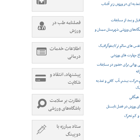
غذیه ای در ورزش زیر آفتاب
بل و بعد از مسابقات
فصلنامه طب در
شگاه‌های ورزشی شهرستان سمنان و
ورزش
نفس های سالم تر/اینفوگرافیک
اطلاعات خدمات
اع مهارت های ورزشی
درمانی
گی روانی برای حضور در مسابقات
ته
پیشنهاد، انتقاد و
م،حرکت بیشتر،آب کافی و تغذیه
شکایت
فیک
همگانی
نظارت بر سلامت
ای ورزش در فصل تابستان
باشگاه‌های ورزشی
 و کم تحرک
ستاد مبارزه با
دوپینگ