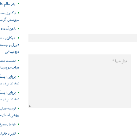
پدر سالم خان
برگزاری مسا
شهرستان گرمس
ذهن آشفته 
همکاری مشتر
داوران و توسع
دوومیدانی
نشست مشترک
هیات دوومیدا
برپایی ایست
عید غدیر در س
برپایی ایست
عید غدیر در س
توسعه فعال
ورزشی استان س
عوامل مصرف 
تاثیر دخانیات