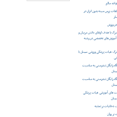
واده سالم
بقات پرس سینه بدون ابزار در
ار
در ورزش
ک با هدف ارتقای دانش مربیان و
ه آموزش‌های تخصصی در رشته
 هیات پزشکی ورزشی سمنان با
نی
گاه رایگان تندرستی به مناسبت
منان
گاه رایگان تندرستی به مناسبت
منان
یت های آموزشی هیات پزشکی
منان
دخانیات بر تغذیه
 بر روان