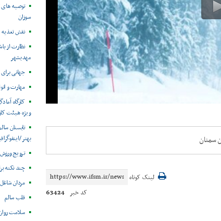
توصیه های ت
سوزان
نقش تغذیه ق
نظارت از با
مهدیشهر
جهانی برای 
مهارت و انو
کارگاه آماد
ویژه هیئت کارا
تابستان سال
بهتر /اینفوگرا
ن سمنان
ترویج ورزش 
چند نکته بر
لینک کوتاه
مردان شاغل
63424
کد خبر
قلب سالم
سلامت روان