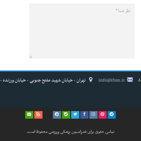
info@ifsm.ir
تهران - خیابان شهید مفتح جنوبی - خیابان ورزنده - پلاک ۱۷ - فدراسیون پزش
تمامی حقوق برای فدراسیون پزشکی ورزشی محفوظ است.