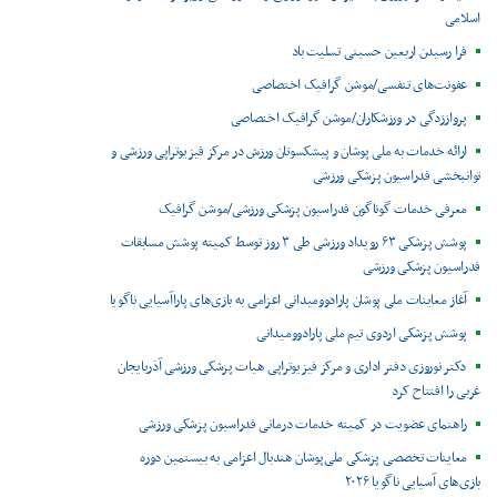
اسلامی
فرا رسیدن اربعین حسینی تسلیت باد
عفونت‌های تنفسی/موشن گرافیک اختصاصی
پرواززدگی در ورزشکاران/موشن گرافیک اختصاصی
ارائه خدمات به ملی پوشان و پیشکسوتان ورزش در مرکز فیزیوتراپی ورزشی و
توانبخشی فدراسیون پزشکی ورزشی
معرفی خدمات گوناگون فدراسیون پزشکی ورزشی/موشن گرافیک
پوشش پزشکی ۶۳ رویداد ورزشی طی ۳ روز توسط کمیته پوشش مسابقات
فدراسیون پزشکی ورزشی
آغاز معاینات ملی پوشان پارادوومیدانی اعزامی به بازی‌های پاراآسیایی ناگویا
پوشش پزشکی اردوی تیم ملی پارادوومیدانی
دکتر نوروزی دفتر اداری و مرکز فیزیوتراپی هیات پزشکی ورزشی آذربایجان
غربی را افتتاح کرد
راهنمای عضویت در کمیته خدمات درمانی فدراسیون پزشکی ورزشی
معاینات تخصصی پزشکی ملی‌پوشان هندبال اعزامی به بیستمین دوره
بازی‌های آسیایی ناگویا ۲۰۲۶