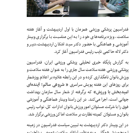
فدراسیون پزشکی ورزشی همزمان با اول اردیبهشت و آغاز هفته
سلامت، ویژه برنامه‌های خود را به این مناسبت با برگزاری وبینار
آموزشی و هماهنگی با حضور دکتر سید اشکان اردیبهشت،دبیر و
دکتر لاله حاکمی نایب رئیس فدراسیون آغاز کرد.
به گزارش پایگاه خبری تحلیلی پزشکی ورزشی ایران، فدراسیون
پزشکی ورزشی هفته سلامت سال جاری را به عنوان هفته سلامت و
ورزش بانوان نامگذاری کرده و در این رابطه علاوه بر اعلام روزشمار
برای روزهای این هفته پویش سراسری
« شروعی سالم؛ آینده‌ای
امیدبخش با ورزش»
که برگرفته از شعار سال سازمان بهداشت
جهانی است، اجرا می‌کند. در این راستا وبینار هماهنگی و آموزشی
فوق را با شرکت مسئولان امور ورزش بانوان ادارات کل، نواب رئیس
بانوان و مسئولان کمیته نظارت بر سلامت اماکن ورزشی برگزار شد.
در این وبینار دکتر اردیبهشت به تبیین سیاست فدراسیون در زمینه
ترویج ورزش همگانی و به منظور ارتقای سلامت عمومی پرداخت و