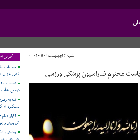
ان
شنبه ۶ اردیبهشت ۱۴۰۴ - ۰۹:۰۲
آخرین اخ
معاینات سلا
ریاست محترم فدراسیون پزشکی ورزشی
کشی اعزامی به مسابق
نشست سالیا
درمانی هیأت ه
تغذیه، زمان
پیشگیری از گر
اکران فیلم 
کل ورزش و جوا
پوشش پزشکی
جام جهان پهلو