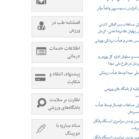
 افزایش تستوسترون واقعاً مؤثر
فصلنامه طب در
 مسابقات بین المللی کشتی
ورزش
ن پهلوان غلامرضا تختی-کرمان
ئیس محترم هیأت پزشکی ورزشی
اطلاعات خدمات
درمانی
 و معاونان اداره کل ورزش و
رمان در طرح ملی سودا
ملی سودا توسط هیأت پزشکی
پیشنهاد، انتقاد و
شکایت
اولیه از باشگاه های ورزشی
ت
نظارت بر سلامت
 مسابقات فوتسال توسط هیأت
باشگاه‌های ورزشی
سیرجان
ین پویش سراسری ایستگاه رایگان
ستاد مبارزه با
یرفت
دوپینگ
ین پویش سراسری ایستگاه رایگان