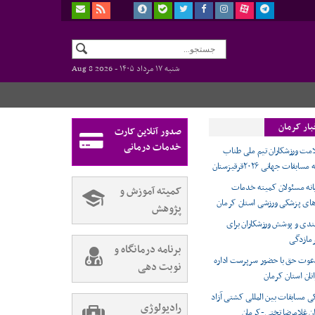
شنبه ۱۷ مرداد ۱۴۰۵ -
Aug 8 2026
بار کرمان
صدور آنلاین کارت
خدمات درمانی
مت ورزشکاران تیم ملی طناب
ات جهانی ۲۰۲۶قرقیزستان
نه مسئولان کمیته خدمات
کمیته آموزش و
ای پزشکی ورزشی استان کرمان
پژوهش
‌بندی و پوشش ورزشکاران برای
مازدگی
برنامه درمانگاه و
دعوت حق با حضور سرپرست اداره
نوبت دهی
نان استان کرمان
 مسابقات بین المللی کشتی آزاد
رادیولوژی
ان غلامرضا تختی-کرمان