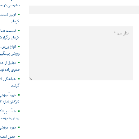
تندرستی در س
اولین نشست
کرمان
نشست هماهن
کرمان برگزار ش
انواع ورزش 
ورزشی پیشگیری 
تجلیل از خا
صفری زاده تو
هماهنگی لا
گرفت
دوره آموزشی
کارکنان اداره 
هیأت پزشکی
پویش جبهه مرد
دوره آموزشی
حضور اعضای