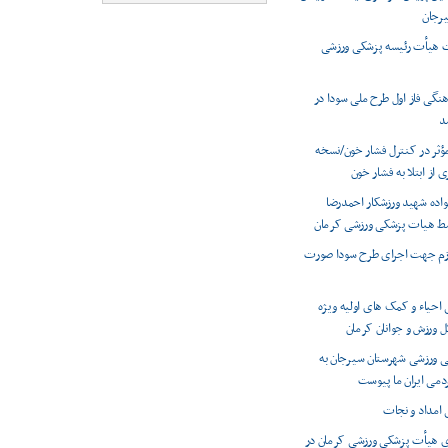
یرجان
 هیأت رئیسه پزشکی ورزشی
گی فاز اول طرح ملی سودا در
د
مؤثر در کنترل فشار خون/نسخه
از ابتلا به فشار خون
نواده شهید ورزشکار احمدرضا
سط هیات پزشکی ورزشی کرمان
زم جهت اجرای طرح سودا صورت
 احیاء و کمک های اولیه ویژه
کل ورزش و جوانان کرمان
 ورزشی شهرستان سیرجان به
می ایران ما پیوست
 امداد و نجات
 هیأت پزشکی ورزشی کرمان در