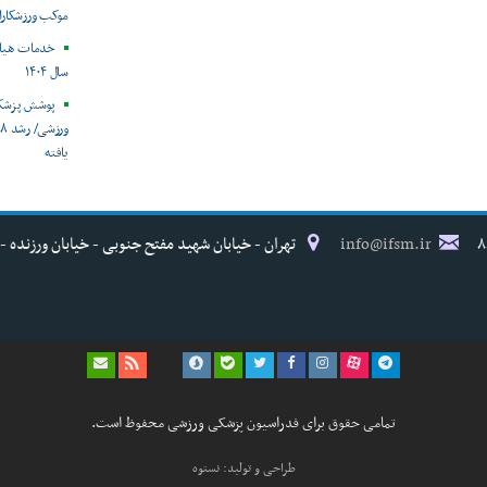
موکب ورزشکارا
خدمات هیات
سال ۱۴۰۴
و
یافته
info@ifsm.ir
تهران - خیابان شهید مفتح جنوبی - خیابان ورزنده - پلاک ۱۷ - فدراسیون پزش
تمامی حقوق برای فدراسیون پزشکی ورزشی محفوظ است.
طراحی و تولید: نستوه