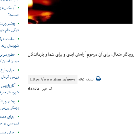
آیا مکمل‌های
هستند؟
پوشش پزشکی
فرنگی جام جها
تسلیت به ر
شهرستان زرند
دگار متعال، برای آن مرحوم آرامش ابدی و برای شما و بازماندگان
حضور سرپرست
جوانان استان ک
اجرای طرح 
ورزشی کرمان
لینک کوتاه
آغاز بازرسی 
64372
کد خبر
شهرستان جیرف
پوشش پزشکی
پزشکی ورزشی 
اجرای هشتم
تندرستی در ج
اجرای هشتم