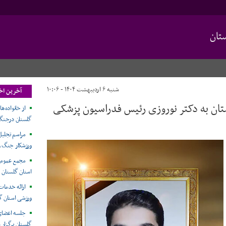
تان
شنبه ۶ اردیبهشت ۱۴۰۴ - ۱۰:۰۶
آخرین اخ
ان به دکتر نوروزی رئیس فدراسیون پزشکی
از خانواده‌
گلستان درجنگ
مراسم تجلیل
ورزشکار جنگ ر
مجمع عمومی
استان گلستان
ارائه خدما
ورزشی استان گ
جلسه اعضای
گلستان برگزار 