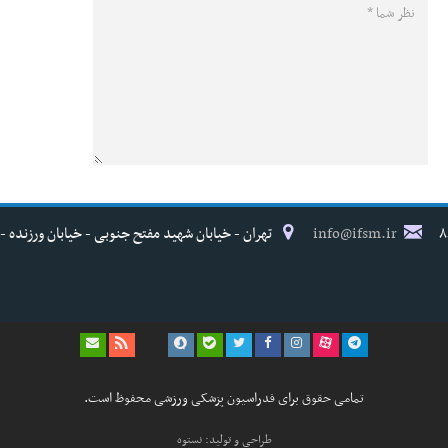
info@ifsm.ir
تهران - خیابان شهید مفتح جنوبی - خیابان ورزنده - پلاک ۱۷ - فدراسیون پزش
تمامی حقوق برای فدراسیون پزشکی ورزشی محفوظ است.
طراحی و تولید: نستوه