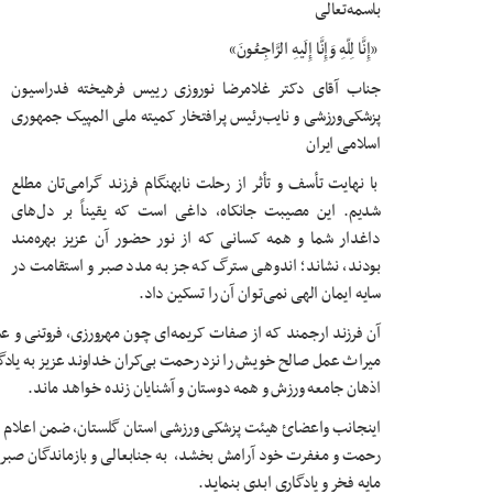
باسمه‌تعالی
«إِنَّا لِلّهِ وَإِنَّا إِلَیهِ الرَّاجِعُونَ»
جناب‌ آقای دکتر غلامرضا نوروزی رییس فرهیخته فدراسیون
پزشکی‌ورزشی و نایب‌رئیس پرافتخار کمیته ملی المپیک جمهوری
اسلامی ایران
با نهایت تأسف و تأثر از رحلت نابهنگام فرزند گرامی‌تان مطلع
شدیم. این مصیبت جانکاه، داغی است که یقیناً بر دل‌های
داغدار شما و همه کسانی که از نور حضور آن عزیز بهره‌مند
بودند، نشاند؛ اندوهی سترگ که جز به مدد صبر و استقامت در
سایه ایمان الهی نمی‌توان آن را تسکین داد
.
آن فرزند ارجمند که از صفات کریمه‌ای چون مهرورزی، فروتنی و عش
میراث عمل صالح خویش را نزد رحمت بی‌کران خداوند عزیز به یادگار
اذهان جامعه ورزش و همه دوستان و آشنایان زنده خواهد ماند.
اینجانب واعضائ هیئت پزشکی ورزشی استان گلستان، ضمن اعلام همد
رحمت و مغفرت خود آرامش بخشد، به جنابعالی و بازماندگان صبر جمی
مایه فخر و یادگاری ابدی بنماید.