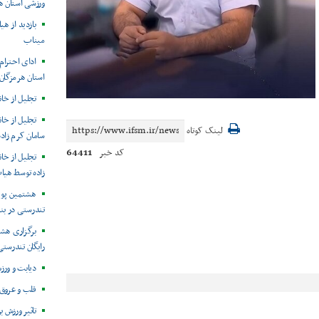
ورزشی استان ه
بازدید از ه
میناب
ادای احترا
استان هرمزگان 
تجلیل از خان
تجلیل از خا
لینک کوتاه
سامان کرم زاده
64411
کد خبر
تجلیل از خا
زاده توسط هیا
هشتمین پوی
تندرستی در بن
برگزاری هش
رایگان تندرستی
دیابت و ور
قلب و عروق 
تاثیر ورزش 