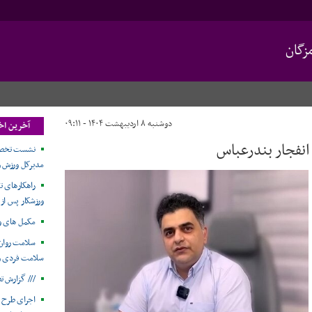
زگان
دوشنبه ۸ اردیبهشت ۱۴۰۴ - ۰۹:۱۱
آخرین اخ
انفجار بندرعباس
نشست تخصصی
مدیرکل ورزش و 
راهکارهای ت
ورزشکار پس از
مکمل های و
سلامت روان 
سلامت فردی و 
/// گزارش ت
اجرای طرح 