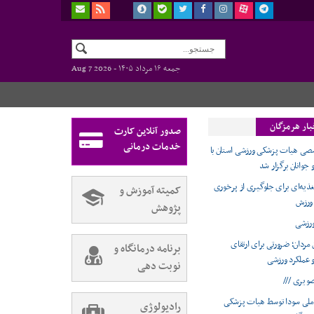
جمعه ۱۶ مرداد ۱۴۰۵ -
Aug 7 2026
بار هرمزگان
صدور آنلاین کارت
خدمات درمانی
 هیات پزشکی ورزشی استان با
جوانان برگزار شد
غذیه‌ای برای جلوگیری از پرخوری
کمیته آموزش و
 ورزش
پژوهش
رزشی
مردان؛ ضرورتی برای ارتقای
برنامه درمانگاه و
عملکرد ورزشی
نوبت دهی
صویری ///
ملی سودا توسط هیات پزشکی
رادیولوژی