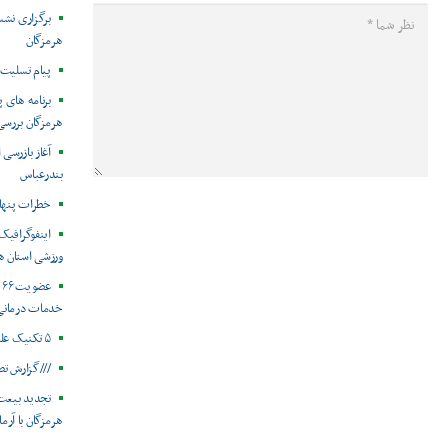
برگزاری نش
هرمزگان
پیام تسلیت 
هرمزگان بررس
آغاز بازرسی
بندرعباس
خطرات پنهان
ورزشی استان ه
ع
خدمات درمانی
۵ تکنیک علمی در زمان استرس
///گزارش تص
تجدید بیعت
هرمزگان با آرم