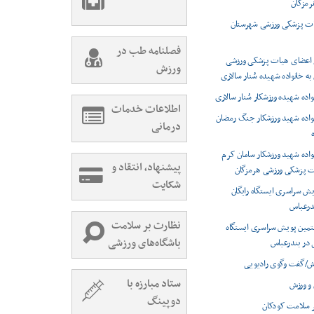
رمزگان
یات پزشکی ورزشی شهرستان
فصلنامه طب در
م اعضای هیات پزشکی ورزشی
ورزش
به خانواده شهیده سُنار سالاری
واده شهیده ورزشکار سُنار سالاری
اطلاعات خدمات
نواده شهید ورزشکار جنگ رمضان
درمانی
نواده شهید ورزشکار سامان کرم
پیشنهاد، انتقاد و
ت پزشکی ورزشی هرمزگان
شکایت
ش سراسری ایستگاه رایگان
درعباس
نظارت بر سلامت
تمین پویش سراسری ایستگاه
باشگاه‌های ورزشی
 در بندرعباس
زش/گفت وگوی رادیویی
ستاد مبارزه با
و ورزش
دوپینگ
بر سلامت کودکان