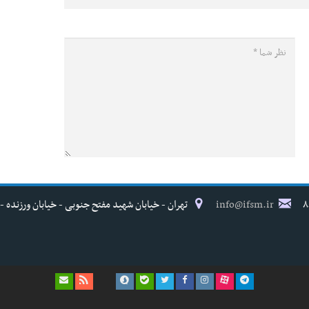
info@ifsm.ir
تهران - خیابان شهید مفتح جنوبی - خیابان ورزنده - پلاک ۱۷ - فدراسیون پزش