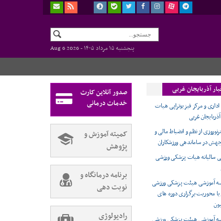
پنجشنبه ۱۵ مرداد ۱۴۰۵ -
Aug 6 2026
بار آذربایجان غربی
صدور آنلاین کارت
خدمات درمانی
اداری و مرکز فیزیوتراپی هیات
ذربایجان غربی
نوروزی از نظم و انضباط مالی و
کمیته آموزش و
 جهش در ساماندهی ورزشکاران
پژوهش
 سالیانه هیات پزشکی ورزشی
برنامه درمانگاه و
سه آموزشی هیئت پزشکی ورزشی
نوبت دهی
 با محوریت برگزاری دوره های
ون
رادیولوژی
سه آموزشی هیئت پزشکی ورزشی