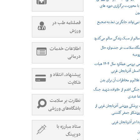
 با محوریت برگزاری دوره های
ون
می‌تواند جایگزین تغذیه صحیح
فصلنامه طب در
ورزش
سالم از سبک زندگی سالم می‌گذرد
تگاه سلامت در جشنواره حال
اطلاعات خدمات
ومیه
درمانی
جلسه تخصصی بررسی عملکرد سال ۱۴۰۴ هیات
ستان آذربایجان غربی
پیشنهاد، انتقاد و
علائم و مخاطرات آن برای بدن
شکایت
جنگی اقدم از خانواده شهید جنگ
ا عبدی
نظارت بر سلامت
پزشکی ورزشی آذربایجان غربی از
باشگاه‌های ورزشی
ورزشکار جعفر گلشنی
ا در آذربایجان غربی
ستاد مبارزه با
ن
دوپینگ