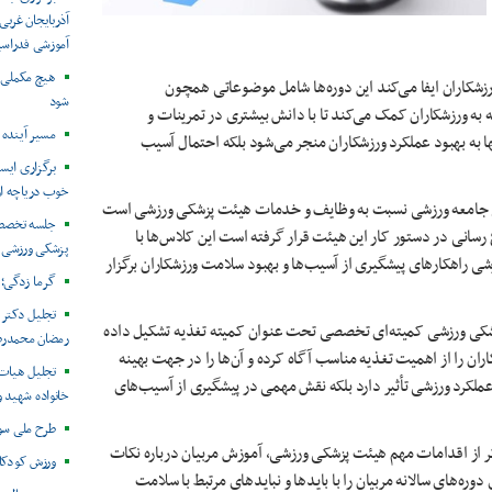
آذربایجان غربی
آموزشی فدراسی
هیچ مکملی ن
رزشکاران ایفا می‌کند این دوره‌ها شامل موضوعاتی همچون
شود
به ورزشکاران کمک می‌کند تا با دانش بیشتری در تمرینات و
مسیر آینده 
 به بهبود عملکرد ورزشکاران منجر می‌شود بلکه احتمال آسیب‌
برگزاری ایس
خوب دریاچه ار
ی جامعه ورزشی نسبت به وظایف و خدمات هیئت پزشکی ورزشی است
‌رسانی در دستور کار این هیئت قرار گرفته است این کلاس‌ها با
پزشکی ورزشی ا
زشی راهکارهای پیشگیری از آسیب‌ها و بهبود سلامت ورزشکاران برگزار
گرما زدگی؛ 
تجلیل دکتر 
پزشکی ورزشی کمیته‌ای تخصصی تحت عنوان کمیته تغذیه تشکیل داده
رمضان محمدرض
ان را از اهمیت تغذیه مناسب آگاه کرده و آن‌ها را در جهت بهینه‌
تجلیل هیات 
عملکرد ورزشی تأثیر دارد بلکه نقش مهمی در پیشگیری از آسیب‌های
خانواده شهید 
طرح ملی سود
ر از اقدامات مهم هیئت پزشکی ورزشی، آموزش مربیان درباره نکات
ورزش کودکا
ه‌های سالانه مربیان را با بایدها و نبایدهای مرتبط با سلامت