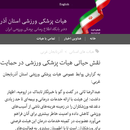
English
هیات پزشکی ورزشی استان آذرب
دفتر پایگاه اطلاع رسانی پزشکی ورزشی ایران
خانه
عناوین اخبار
تماس با هیات
هیات های استانی
آذربایجان غربی
نقش حیاتی هیات پزشکی ورزشی در حمایت از
به گزارش روابط عمومی هیات پزشکی ورزشی استان آذربایجان
غربی:
عبدالرضا ثانی در گفت و گو با خبرنگار تابناک در ارومیه، اظهار
داشت: این هیئت با ارائه خدمات درمانی و بیمه‌ای تا حد زیادی
دغدغه ورزشکاران را در زمینه هزینه‌های ناشی از آسیب‌های
ورزشی کاهش داده و امنیت خاطر بیشتری برای آنان فراهم
می‌آورد عضویت در کمیته خدمات درمان این هیئت فرصتی
برای ورزشکاران است تا با اطمینان بیشتری به فعالیت‌های