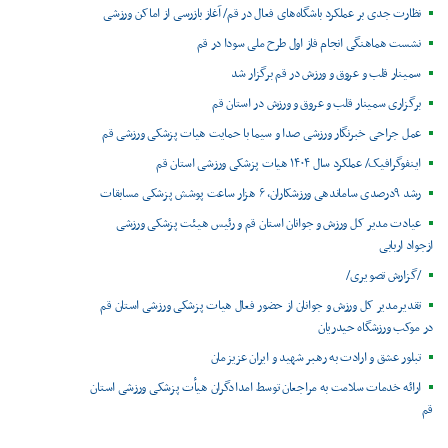
نظارت جدی بر عملکرد باشگاه‌های فعال در قم/ آغاز بازرسی از اماکن ورزشی
نشست هماهنگی انجام فاز اول طرح ملی سودا در قم
سمینار قلب و عروق و ورزش در قم برگزار شد
برگزاری سمینار قلب و عروق و ورزش در استان قم
عمل جراحی خبرنگار ورزشی صدا و سیما با حمایت هیات پزشکی ورزشی قم
اینفوگرافیک/ عملکرد سال ۱۴۰۴ هیات پزشکی ورزشی استان قم
رشد ۹درصدی ساماندهی ورزشکاران، ۶ هزار ساعت پوشش پزشکی مسابقات
عیادت مدیر کل ورزش و جوانان استان قم و رئیس هیئت پزشکی ورزشی
ازجواد اربابی
/گزارش تصویری/
تقدیرمدیر کل ورزش و جوانان از حضور فعال هیات پزشکی ورزشی استان قم
در موکب ورزشگاه حیدریان
تبلور عشق و ارادت به رهبر شهید و ایران عزیزمان
ارائه خدمات سلامت به مراجعان توسط امدادگران هیأت پزشکی ورزشی استان
قم