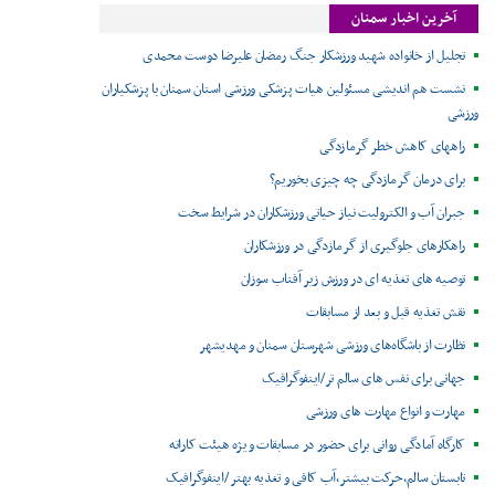
آخرین اخبار سمنان
تجلیل از خانواده شهید ورزشکار جنگ رمضان علیرضا دوست محمدی
نشست هم اندیشی مسئولین هیات پزشکی ورزشی استان سمنان با پزشکیاران
ورزشی
راههای کاهش خطر گرمازدگی
برای درمان گرمازدگی چه چیزی بخوریم؟
جبران آب و الکترولیت نیاز حیاتی ورزشکاران در شرایط سخت
راهکارهای جلوگیری از گرمازدگی در ورزشکاران
توصیه های تغذیه ای در ورزش زیر آفتاب سوزان
نقش تغذیه قبل و بعد از مسابقات
نظارت از باشگاه‌های ورزشی شهرستان سمنان و مهدیشهر
جهانی برای نفس های سالم تر/اینفوگرافیک
مهارت و انواع مهارت های ورزشی
کارگاه آمادگی روانی برای حضور در مسابقات ویژه هیئت کاراته
تابستان سالم،حرکت بیشتر،آب کافی و تغذیه بهتر /اینفوگرافیک