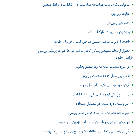
پیام تبریک ریاست هیات به مناسبت روز ارتباطات و روابط عمومی
دیابت و ورزش
فشارخون و ورزش
ورزش درمانی ویژه کارکنان بانک
بازدید از تمرینات تیم کشتی ساحلی استان خراسان رضوی
تجلیل از مقام شهید ورزشکار کاظم شافعی توسط هیات پزشکی ورزشی
خراسان رضوی
در مورد سندرم شانه یخ زده بیشتر بدانیم
اعلام روز شمار هفته سلامت و ورزش
گردن درد موبایلی بلای آرام نسل خمیده
پوشش پزشکی اردوی تیم ملی پاراشنا اقایان
خار پاشنه ، درد پاشنه در مشاغل ایستاده
حق سرانه عضویت یک ساله صدور بیمه ورزشی
اتمام دوره ورزش درمانی در آب با اخذ آزمون پایان دوره
گزارش تصویری تجلیل از خانواده شهدا «پهلوان شهید ابراهیم‌زاده»