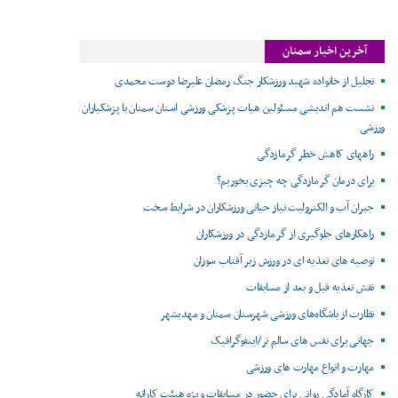
آخرین اخبار سمنان
تجلیل از خانواده شهید ورزشکار جنگ رمضان علیرضا دوست محمدی
نشست هم اندیشی مسئولین هیات پزشکی ورزشی استان سمنان با پزشکیاران
ورزشی
راههای کاهش خطر گرمازدگی
برای درمان گرمازدگی چه چیزی بخوریم؟
جبران آب و الکترولیت نیاز حیاتی ورزشکاران در شرایط سخت
راهکارهای جلوگیری از گرمازدگی در ورزشکاران
توصیه های تغذیه ای در ورزش زیر آفتاب سوزان
نقش تغذیه قبل و بعد از مسابقات
نظارت از باشگاه‌های ورزشی شهرستان سمنان و مهدیشهر
جهانی برای نفس های سالم تر/اینفوگرافیک
مهارت و انواع مهارت های ورزشی
کارگاه آمادگی روانی برای حضور در مسابقات ویژه هیئت کاراته