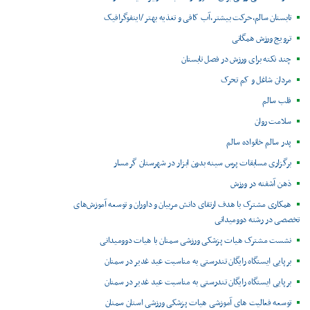
تابستان سالم،حرکت بیشتر،آب کافی و تغذیه بهتر /اینفوگرافیک
ترویج ورزش همگانی
چند نکته برای ورزش در فصل تابستان
مردان شاغل و کم تحرک
قلب سالم
سلامت روان
پدر سالم خانواده سالم
برگزاری مسابقات پرس سینه بدون ابزار در شهرستان گرمسار
ذهن آشفته در ورزش
همکاری مشترک با هدف ارتقای دانش مربیان و داوران و توسعه آموزش‌های
تخصصی در رشته دوومیدانی
نشست مشترک هیات پزشکی ورزشی سمنان با هیات دوومیدانی
برپایی ایستگاه رایگان تندرستی به مناسبت عید غدیر در سمنان
برپایی ایستگاه رایگان تندرستی به مناسبت عید غدیر در سمنان
توسعه فعالیت های آموزشی هیات پزشکی ورزشی استان سمنان