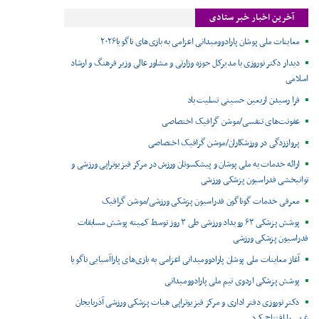
آخرین اخبار خبر ستادی
معاینات ملی پوشان پارادوومیدانی اعزامی به بازی‌های ناگویا۲۰۲۶
دیدار دکتر نوروزی با مدیرکل حوزه وزارتی و مشاور عالی وزیر فرهنگ و ارشاد
اسلامی
فرا رسیدن اربعین حسینی تسلیت باد
عفونت‌های تنفسی/موشن گرافیک اختصاصی
پرواززدگی در ورزشکاران/موشن گرافیک اختصاصی
ارائه خدمات به ملی پوشان و پیشکسوتان ورزش در مرکز فیزیوتراپی ورزشی و
توانبخشی فدراسیون پزشکی ورزشی
معرفی خدمات گوناگون فدراسیون پزشکی ورزشی/موشن گرافیک
پوشش پزشکی ۶۳ رویداد ورزشی طی ۳ روز توسط کمیته پوشش مسابقات
فدراسیون پزشکی ورزشی
آغاز معاینات ملی پوشان پارادوومیدانی اعزامی به بازی‌های پاراآسیایی ناگویا
پوشش پزشکی اردوی تیم ملی پارادوومیدانی
دکتر نوروزی دفتر اداری و مرکز فیزیوتراپی هیات پزشکی ورزشی آذربایجان
غربی را افتتاح کرد