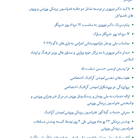
تاکید دکتر نوروزی بر توسعه تعامل دو جانبه فدراسیون پزشکی ورزشی و ورزش
های ناشنوایان
پیام تبریک دکتر نوروزی به مناسبت ۱۷ مرداد روز خبرنگار
۱۷ مرداد؛ روز خبرنگار مبارک
معاینات ملی پوشان پارادوومیدانی اعزامی به بازی‌های ناگویا۲۰۲۶
دیدار دکتر نوروزی با مدیرکل حوزه وزارتی و مشاور عالی وزیر فرهنگ و ارشاد
اسلامی
فرا رسیدن اربعین حسینی تسلیت باد
عفونت‌های تنفسی/موشن گرافیک اختصاصی
پرواززدگی در ورزشکاران/موشن گرافیک اختصاصی
ارائه خدمات به ملی پوشان و پیشکسوتان ورزش در مرکز فیزیوتراپی ورزشی و
توانبخشی فدراسیون پزشکی ورزشی
معرفی خدمات گوناگون فدراسیون پزشکی ورزشی/موشن گرافیک
پوشش پزشکی ۶۳ رویداد ورزشی طی ۳ روز توسط کمیته پوشش مسابقات
فدراسیون پزشکی ورزشی
آغاز معاینات ملی پوشان پارادوومیدانی اعزامی به بازی‌های پاراآسیایی ناگویا