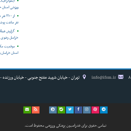
ورزشی استان خ
نفر ساعت پوش
خراسان رضوی
موقعیت مکا
استان خراسان ر
info@ifsm.ir
تهران - خیابان شهید مفتح جنوبی - خیابان ورزنده - پلاک ۱۷ - فدراسیون پزش
تمامی حقوق برای فدراسیون پزشکی ورزشی محفوظ است.