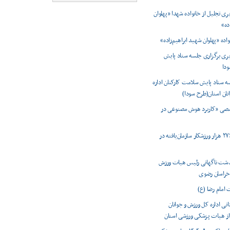
ی تجلیل از خانواده شهدا «پهلوان
ده»
واده «پهلوان شهید ابراهیم‌زاده»
ری برگزاری جلسه ستاد پایش
دا
ه ستاد پایش سلامت کارکنان اداره
نان استان(طرح سودا)
ی «کاربرد هوش مصنوعی در
ثبت رکورد ۲۷۶ هزار ورزشکار سازمان‌یافته در
شت ناگهانی رئیس هیات ورزش
 خراسان رضوی
 امام رضا (ع)
انی اداره کل ورزش و جوانان
ز هیات پزشکی ورزشی استان