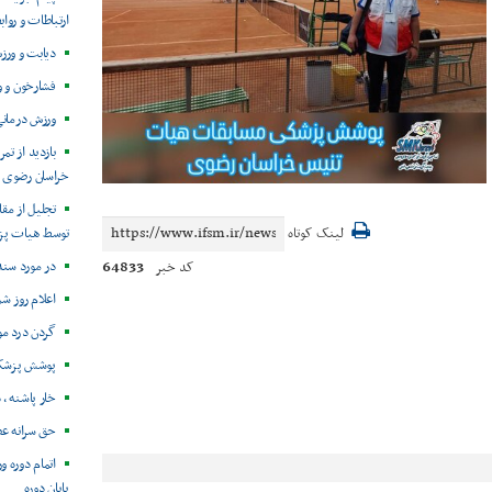
ارتباطات و روا
دیابت و ورز
فشارخون و 
ورزش درمانی
بازدید از ت
خراسان رضوی
تجلیل از مق
توسط هیات پز
لینک کوتاه
در مورد سندر
64833
کد خبر
اعلام روز ش
گردن درد مو
پوشش پزشکی 
خار پاشنه ، 
حق سرانه ع
اتمام دوره و
پایان دوره