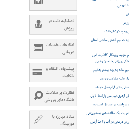
بط عمومی
ش
فصلنامه طب در
ورزش
ورزش
 ویژه کارکنان بانک
مرینات تیم کشتی ساحلی استان
اطلاعات خدمات
درمانی
ام شهید ورزشکار کاظم شافعی
شکی ورزشی خراسان رضوی
پیشنهاد، انتقاد و
م شانه یخ زده بیشتر بدانیم
شکایت
مار هفته سلامت و ورزش
بایلی بلای آرام نسل خمیده
نظارت بر سلامت
اردوی تیم ملی پاراشنا اقایان
باشگاه‌های ورزشی
درد پاشنه در مشاغل ایستاده
ضویت یک ساله صدور بیمه ورزشی
ستاد مبارزه با
رزش درمانی در آب با اخذ آزمون
دوپینگ