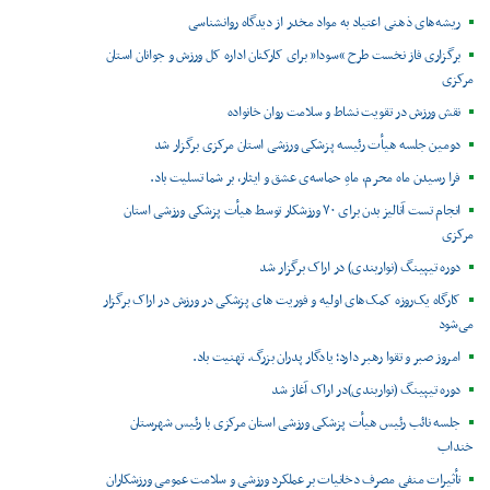
ریشه‌های ذهنی اعتیاد به مواد مخدر از دیدگاه روانشناسی
برگزاری فاز نخست طرح “سودا” برای کارکنان اداره کل ورزش و جوانان استان
مرکزی
نقش ورزش در تقویت نشاط و سلامت روان خانواده
دومین جلسه هیأت رئیسه پزشکی ورزشی استان مرکزی برگزار شد
فرا رسیدن ماه محرم، ماهِ حماسه‌ی عشق و ایثار، بر شما تسلیت باد.
انجام تست آنالیز بدن برای ۷۰ ورزشکار توسط هیأت پزشکی ورزشی استان
مرکزی
دوره تیپینگ (نواربندی) در اراک برگزار شد
کارگاه یک‌روزه کمک‌های اولیه و فوریت های پزشکی در ورزش در اراک برگزار
می‌شود
امروز صبر و تقوا رهبر دارد؛ یادگار پدران بزرگ. تهنیت باد.
دوره تیپینگ (نواربندی)در اراک آغاز شد
جلسه نائب رئیس هیأت پزشکی ورزشی استان مرکزی با رئیس شهرستان
خنداب
تأثیرات منفی مصرف دخانیات بر عملکرد ورزشی و سلامت عمومی ورزشکاران