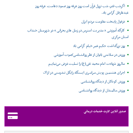
اگرشب قدر، شب نزول قرآن است روز عرفه روز صعود دعاست. عرفه روز
عیدعارفان گرامی باد.
دزفول پایتخت مقاومت مردم ایران
کارگاه آموزشی « مدیریت استرس در زمان های بحرانی » در شهرستان خنداب
استان مرکزی
روز بزرگداشت حکیم عمر خیام گرامی باد
ورزش در سلامتی بانوان از نظر روانشناسی/صوت آموزشی
سالروز شهادت امام محمد تقی(ع) را تسلیت عرض می‌نماییم
اجرای هشتمین پویش سراسری ایستگاه رایگان تندرستی در اراک
ورزش کودکان از دیدگاه روانشناسی
ورزش سالمندان از دیدگاه روانشناسی
صدور آنلاین کارت خدمات درمانی