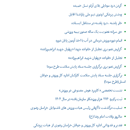
گردن درد موبایلی بلای آرام نسل خمیده
پوشش پزشکی اردوی تیم ملی پاراشنا اقایان
خار پاشنه ، درد پاشنه در مشاغل ایستاده
حق سرانه عضویت یک ساله صدور بیمه ورزشی
اتمام دوره ورزش درمانی در آب با اخذ آزمون پایان دوره
گزارش تصویری تجلیل از خانواده شهدا «پهلوان شهید ابراهیم‌زاده»
تجلیل از خانواده «پهلوان شهید ابراهیم‌زاده»
گزارش تصویری برگزاری جلسه ستاد پایش سلامت طرح سودا
برگزاری جلسه ستاد پایش سلامت کارکنان اداره کل ورزش و جوانان
استان(طرح سودا)
نشست تخصصی «کاربرد هوش مصنوعی در ورزش»
ثبت رکورد ۲۷۶ هزار ورزشکار سازمان‌یافته در سال ۱۴۰۴
تسلیت درگذشت ناگهانی رئیس هیات ورزش های ناشنوایان خراسان رضوی
سالروز ولادت امام رضا (ع)
تقدیر و قدردانی اداره کل ورزش و جوانان خراسان رضوی از هیات پزشکی