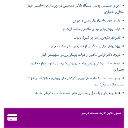
اجرای هشتمین پویش ایستگاه رایگان تندرستی درشهرستان بن – استان چهار
محال و بختیاری
ارتباط ورزش با بیماریهای قلبی و عروقی
فواید ورزش برای ارتقای سلامتی سالمندان/فیلم
تاثیر باور نکردنی ورزش بر کنترل دیابت
ورزش راهی برای پیشگیری از فشارخون بالا و سکته مغزی
بازدید دکتر فرامرز شاهین از هیات پزشکی ورزشی شهرستان کیار
بازدید هیات پزشکی ورزشی و اماکن ورزشی شهرستان کیار - چهار محال و
بختیاری
اولین نشست طرح ساماندهی ورزش کارکنان اداره ورزش و جوانان استان فاز 1
سیب سلامت برگزار شد
54هزار نفر در چها محال و بختیاری عضو کمیته خدمات درمانی شدند
صدور آنلاین کارت خدمات درمانی