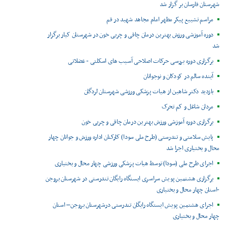
شهرستان فارسان بر گزار شد
مراسم تشییع پیکر مطهر امام مجاهد شهید در قم
دوره آموزشی ورزش بهترین درمان چاقی و چربی خون در شهرستان کیار برگزار
شد
برگزاری دوره بررسی حرکات اصلاحی آسیب های اسکلتی - عضلانی
آینده سالم در کودکان و نوجوانان
بازدید دکتر شاهین از هیات پزشکی ورزشی شهرستان لردگان
مردان شاغل و کم تحرک
برگزاری دوره آموزشی ورزش بهترین درمان چاقی و چربی خون
پایش سلامتی و تندرستی (طرح ملی سودا) کارکنان اداره ورزش و جوانان چهار
محال و بختیاری اجرا شد
اجرای طرح ملی (سودا) توسط هیات پزشکی ورزشی چهار محال و بختیاری
برگزاری هشتمین پویش سراسری ایستگاه رایگان تندرستی در شهرستان بروجن
-استان چهار محال و بختیاری
اجرای هشتمین پویش ایستگاه رایگان تندرستی درشهرستان بروجن– استان
چهار محال و بختیاری